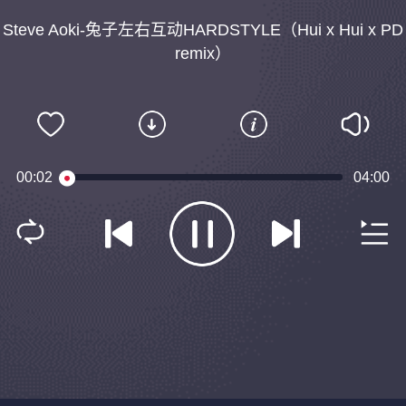
Steve Aoki-兔子左右互动HARDSTYLE（Hui x Hui x PD
remix）
00:03
04:00