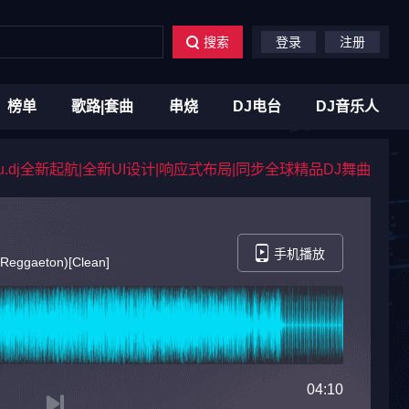
搜索
登录
注册
榜单
歌路|套曲
串烧
DJ电台
DJ音乐人
du.dj全新起航|全新UI设计|响应式布局|同步全球精品DJ舞曲
手机播放
eggaeton)[Clean]
04:10