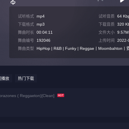
试听格式
mp4
试听音质
64 Kb
下载格式
mp3
下载音质
320 K
舞曲时长
00:04:11
文件大小
9.57M
舞曲编号
192046
上传时间
2022-
舞曲类型
HipHop | R&B | Funky | Reggae丨Moombah
门播放
热门下载
azones ( Reggaeton)[Clean]