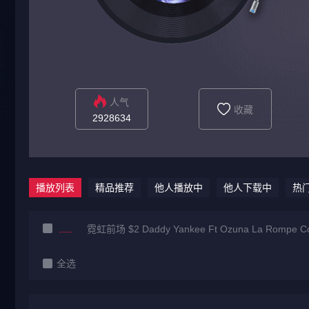
人气
收藏
2928634
播放列表
精品推荐
他人播放中
他人下载中
热
霓虹前场 $2 Daddy Yankee Ft Ozuna La Rompe Cor
全选