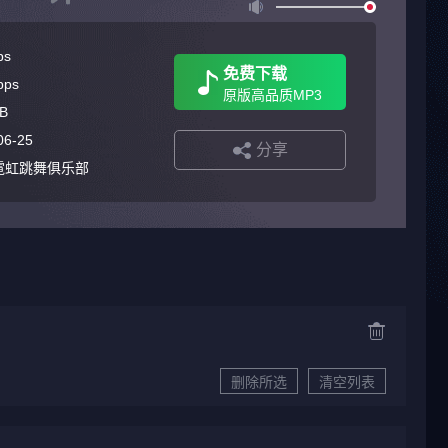
ps
免费下载
bps
原版高品质MP3
B
06-25
分享
ton丨霓虹跳舞俱乐部
删除所选
清空列表