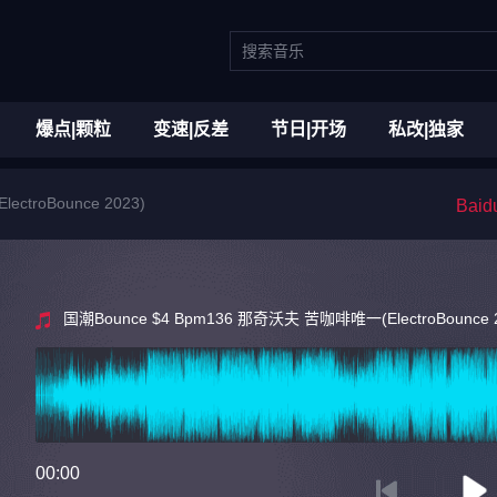
爆点|颗粒
变速|反差
节日|开场
私改|独家
ctroBounce 2023)
Bai
国潮Bounce $4 Bpm136 那奇沃夫 苦咖啡唯一(ElectroBounce 2
00:00