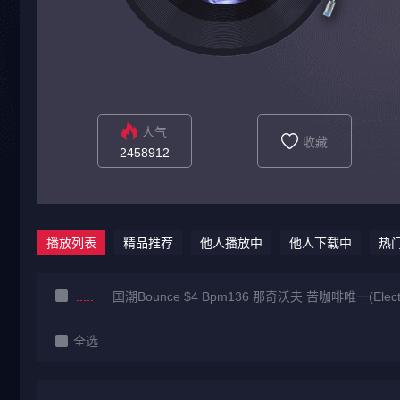
人气
收藏
2458912
播放列表
精品推荐
他人播放中
他人下载中
热
国潮Bounce $4 Bpm136 那奇沃夫 苦咖啡唯一(Electro
全选