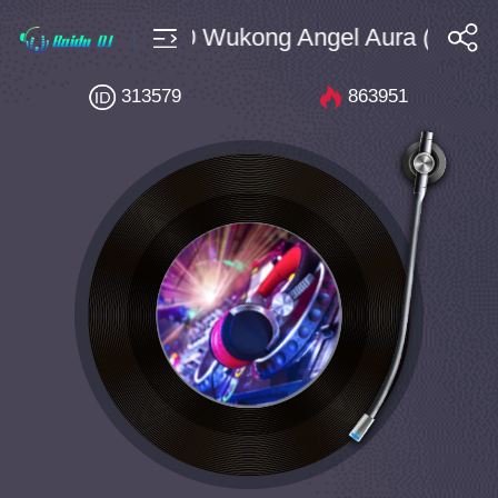
d资源 $4 Bpm150 Wukong Angel Aura (Origina
搜索
313579
863951