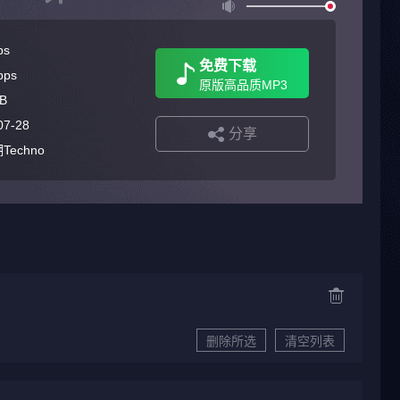
ps
免费下载
bps
原版高品质MP3
B
07-28
分享
Techno
删除所选
清空列表