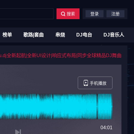
搜索
登录
注册
榜单
歌路|套曲
串烧
DJ电台
DJ音乐人
du.dj全新起航|全新UI设计|响应式布局|同步全球精品DJ舞曲
手机播放
04:01