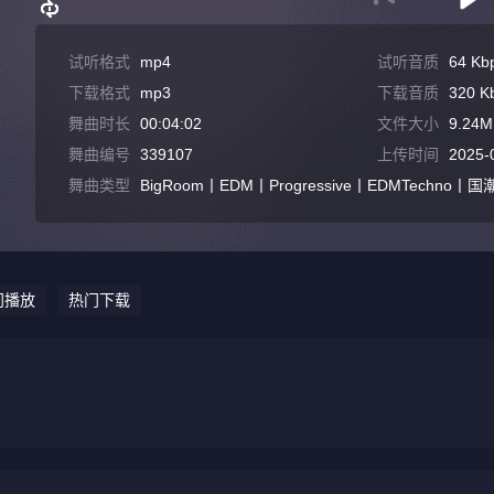
试听格式
mp4
试听音质
64 Kb
下载格式
mp3
下载音质
320 K
舞曲时长
00:04:02
文件大小
9.24M
舞曲编号
339107
上传时间
2025-
舞曲类型
BigRoom丨EDM丨Progressive丨EDMTechno丨国潮
门播放
热门下载