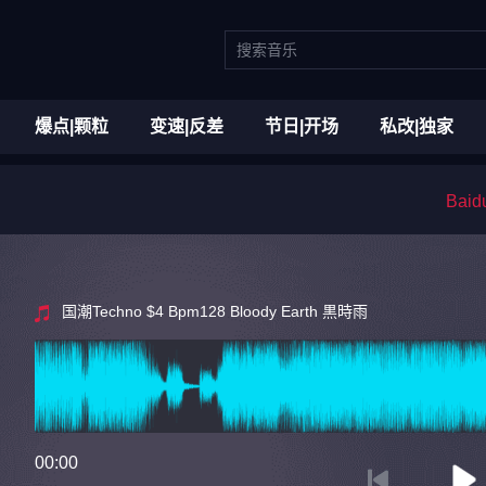
爆点|颗粒
变速|反差
节日|开场
私改|独家
Bai
国潮Techno $4 Bpm128 Bloody Earth 黒時雨
00:00