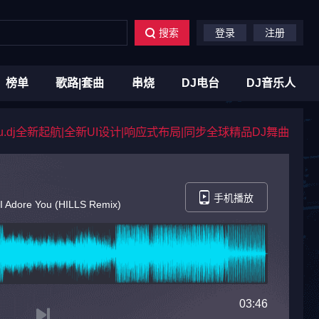
搜索
登录
注册
榜单
歌路|套曲
串烧
DJ电台
DJ音乐人
du.dj全新起航|全新UI设计|响应式布局|同步全球精品DJ舞曲
手机播放
I Adore You (HILLS Remix)
03:46