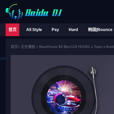
首页
All Style
Psy
Hard
韩国|Bounce
首页
> 正在播放 >
BassHouse $4 Bpm128 HUGEL x Topic x Arash