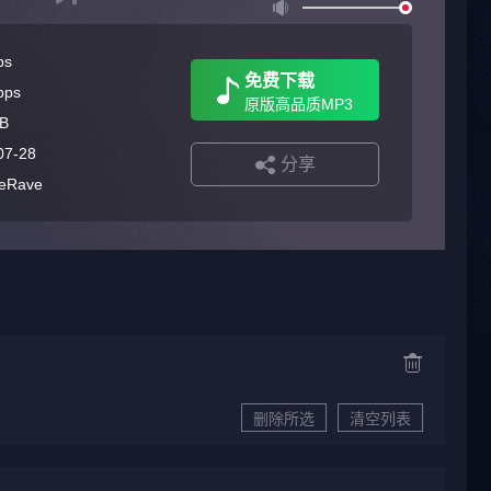
ps
免费下载
bps
原版高品质MP3
B
07-28
分享
reRave
删除所选
清空列表