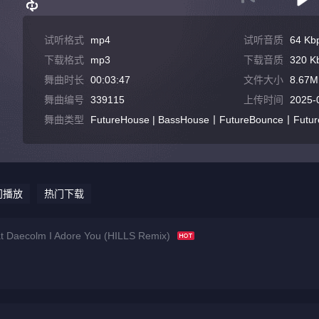
试听格式
mp4
试听音质
64 Kb
下载格式
mp3
下载音质
320 K
舞曲时长
00:03:47
文件大小
8.67M
舞曲编号
339115
上传时间
2025-
舞曲类型
FutureHouse | BassHouse丨FutureBounce丨Futu
门播放
热门下载
t Daecolm I Adore You (HILLS Remix)