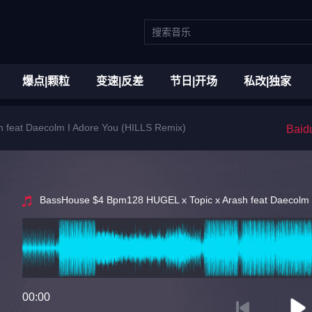
爆点|颗粒
变速|反差
节日|开场
私改|独家
 feat Daecolm I Adore You (HILLS Remix)
Bai
BassHouse $4 Bpm128 HUGEL x Topic x Arash feat Daecolm 
00:00