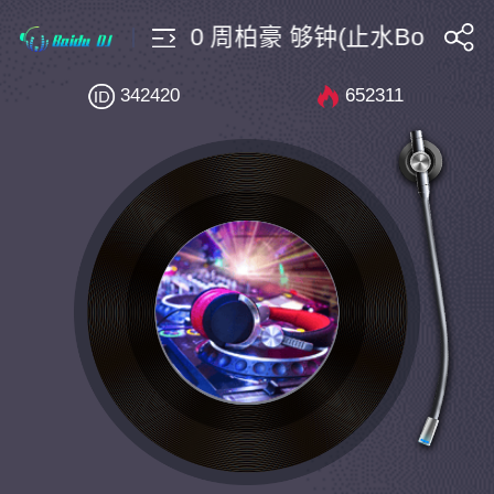
unce $10 Bpm140 周柏豪 够钟(止水Bootleg)
搜索
342420
652311