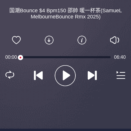
国潮Bounce $4 Bpm150 邵帥 暖一杯茶(SamueL
MelbourneBounce Rmx 2025)
00:00
06:40