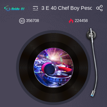
HipHop $4 Bpm103 E 40 Chef Boy Pesos (Ck In
搜索
356708
224458