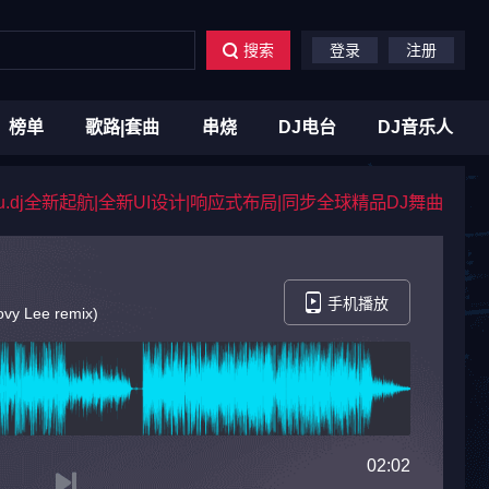
搜索
登录
注册
榜单
歌路|套曲
串烧
DJ电台
DJ音乐人
du.dj全新起航|全新UI设计|响应式布局|同步全球精品DJ舞曲
手机播放
y Lee remix)
02:02