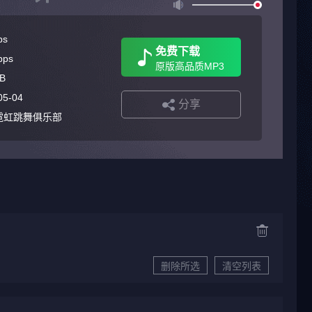
ps
免费下载
bps
原版高品质MP3
B
05-04
分享
ton丨霓虹跳舞俱乐部
删除所选
清空列表