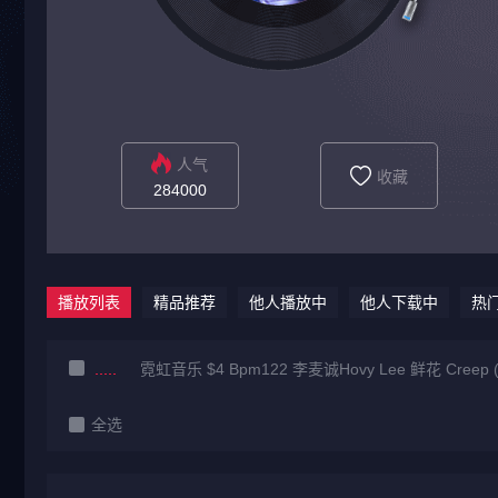
人气
收藏
284000
播放列表
精品推荐
他人播放中
他人下载中
热
霓虹音乐 $4 Bpm122 李麦诚Hovy Lee 鲜花 Creep (Rem
全选