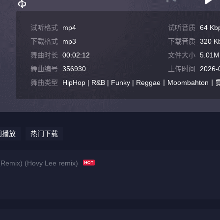
试听格式
mp4
试听音质
64 Kb
下载格式
mp3
下载音质
320 K
舞曲时长
00:02:12
文件大小
5.01M
舞曲编号
356930
上传时间
2026-
舞曲类型
HipHop | R&B | Funky | Reggae丨Moombah
门播放
热门下载
ix) (Hovy Lee remix)