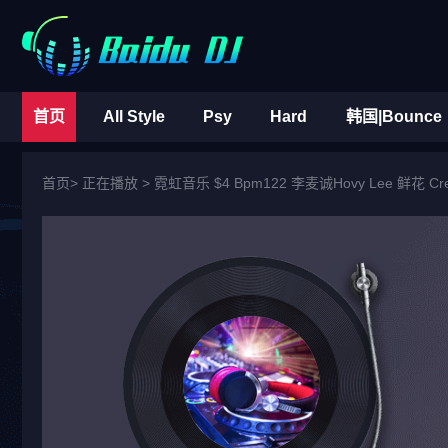
首页
All Style
Psy
Hard
韩国|Bounce
首页
> 正在播放 >
霓虹音乐 $4 Bpm122 李麦诚Hovy Lee 鲜花 Creep 