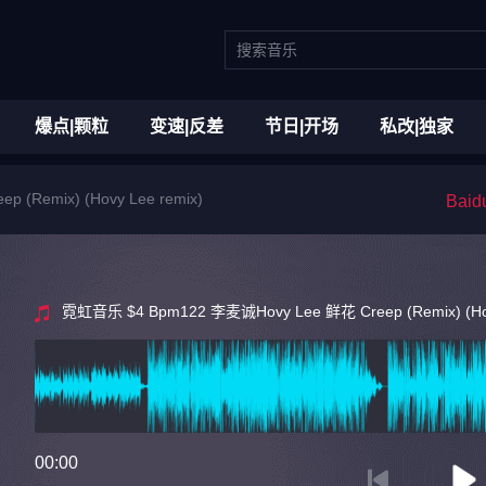
爆点|颗粒
变速|反差
节日|开场
私改|独家
(Remix) (Hovy Lee remix)
Bai
霓虹音乐 $4 Bpm122 李麦诚Hovy Lee 鲜花 Creep (Remix) (Hov
00:00