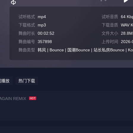
试听格式
mp4
试听音质
64 Kb
下载格式
mp3
下载音质
WAV K
舞曲时长
00:02:52
文件大小
28.8M
舞曲编号
357898
上传时间
2026-
舞曲类型
韩风 | Bounce | 国潮Bounce | 站长私房Bounce | Ko
门播放
热门下载
AGAIN REMIX