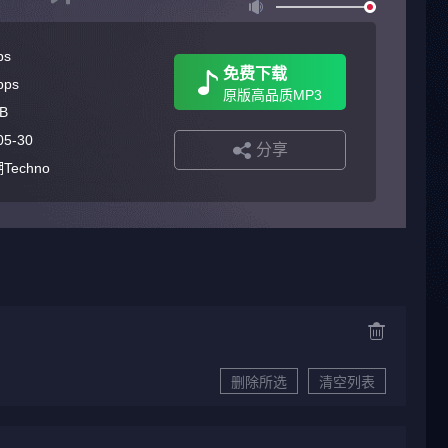
ps
免费下载
bps
原版高品质MP3
B
05-30
分享
Techno
删除所选
清空列表