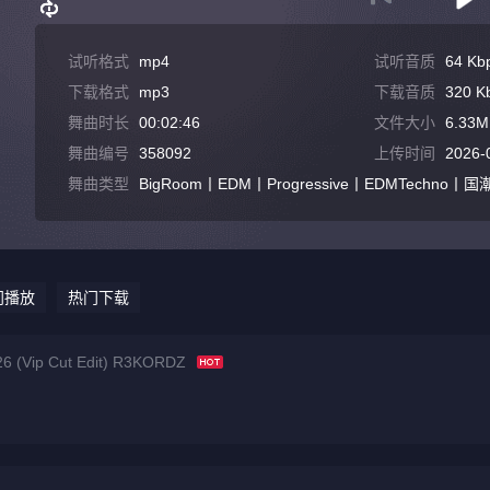
试听格式
mp4
试听音质
64 Kb
下载格式
mp3
下载音质
320 K
舞曲时长
00:02:46
文件大小
6.33M
舞曲编号
358092
上传时间
2026-
舞曲类型
BigRoom丨EDM丨Progressive丨EDMTechno丨国潮
门播放
热门下载
6 (Vip Cut Edit) R3KORDZ