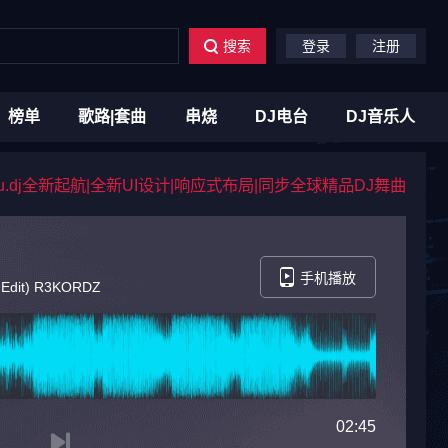
搜索
登录
注册
榜单
歌路|套曲
串烧
DJ电台
DJ音乐人
du.dj全新起航|全新UI设计|响应式布局|同步全球精品DJ舞曲
手机播放
t Edit) R3KORDZ
02:45