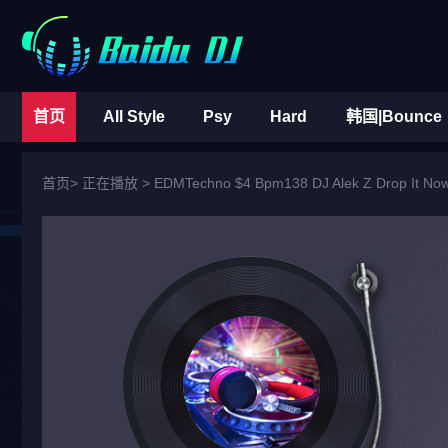
首页
All Style
Psy
Hard
韩国|Bounce
首页
> 正在播放 >
EDMTechno $4 Bpm138 DJ Alek Z Drop It Now