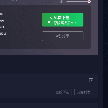
ps
免费下载
bps
原版高品质MP3
MB
05-31
分享
删除所选
清空列表