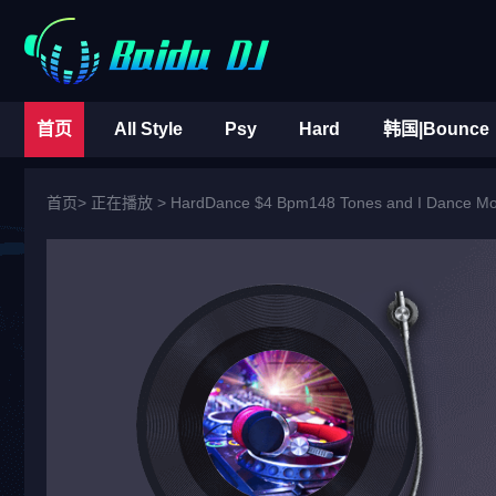
首页
All Style
Psy
Hard
韩国|Bounce
首页
> 正在播放 >
HardDance $4 Bpm148 Tones and I Dance M