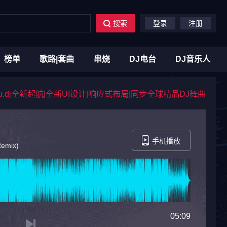
搜索
登录
注册
榜单
歌路|套曲
串烧
DJ电台
DJ音乐人
du.dj全新起航|全新UI设计|响应式布局|同步全球精品DJ舞曲
手机播放
Remix)
05:09