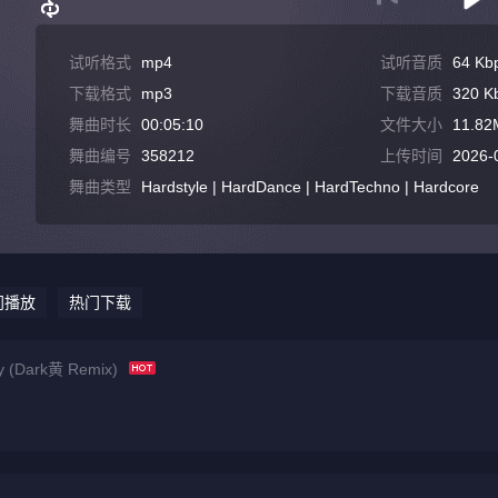
试听格式
mp4
试听音质
64 Kb
下载格式
mp3
下载音质
320 K
舞曲时长
00:05:10
文件大小
11.82
舞曲编号
358212
上传时间
2026-
舞曲类型
Hardstyle | HardDance | HardTechno | Hardcore
门播放
热门下载
y (Dark黄 Remix)