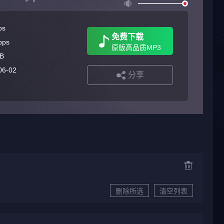
ps
免费下载
bps
原版高品质MP3
B
06-02
分享
删除所选
清空列表