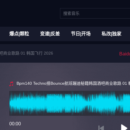
爆点|颗粒
变速|反差
节日|开场
私改|独家
酒吧商业歌路 01 韩国飞行 2026
Bai
Bpm140 Techno搭Bounce航班蹦迪秘籍韩国酒吧商业歌路 01 
00:00