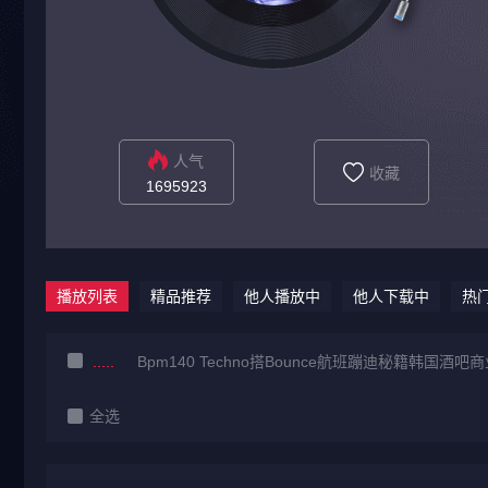
人气
收藏
1695923
播放列表
精品推荐
他人播放中
他人下载中
热
Bpm140 Techno搭Bounce航班蹦迪秘籍韩国酒吧商
全选