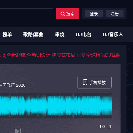
搜索
登录
注册
榜单
歌路|套曲
串烧
DJ电台
DJ音乐人
du.dj全新起航|全新UI设计|响应式布局|同步全球精品DJ舞曲
手机播放
韩国飞行 2026
03:11