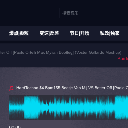
爆点|颗粒
变速|反差
节日|开场
私改|独家
r Off [Paolo Ortelli Max Mylian Bootleg] (Voster Gallardo Mashup)
Bai
HardTechno $4 Bpm155 Beetje Van Mij VS Better Off [Paolo Or
00:00