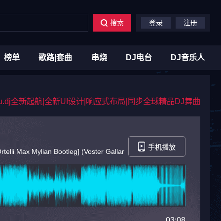
搜索
登录
注册
榜单
歌路|套曲
串烧
DJ电台
DJ音乐人
du.dj全新起航|全新UI设计|响应式布局|同步全球精品DJ舞曲
手机播放
telli Max Mylian Bootleg] (Voster Gallardo Mashup)
03:08