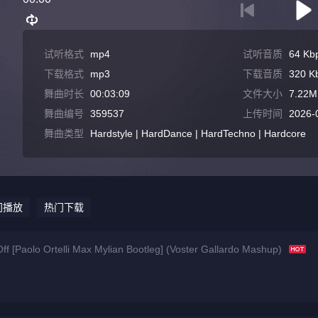
试听格式
mp4
试听音质
64 Kb
下载格式
mp3
下载音质
320 K
舞曲时长
00:03:09
文件大小
7.22M
舞曲编号
359537
上传时间
2026-
舞曲类型
Hardstyle | HardDance | HardTechno | Hardcore
门播放
热门下载
f [Paolo Ortelli Max Mylian Bootleg] (Voster Gallardo Mashup)