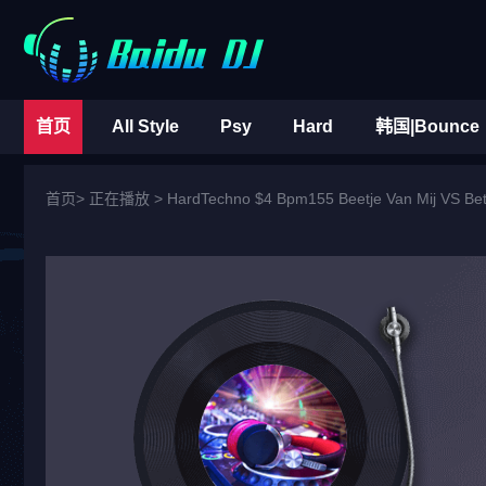
首页
All Style
Psy
Hard
韩国|Bounce
首页
> 正在播放 >
HardTechno $4 Bpm155 Beetje Van Mij VS Bette