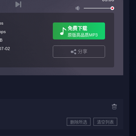
ps
免费下载
bps
原版高品质MP3
B
07-02
分享
删除所选
清空列表