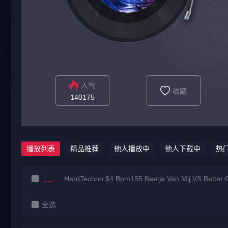
人气
收藏
140175
播放列表
精品推荐
他人播放中
他人下载中
热
HardTechno $4 Bpm155 Beetje Van Mij VS Better Of
全选