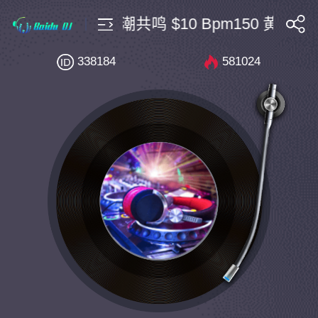
私房国潮共鸣 $10 Bpm150 黄昏 (DJ
搜索
338184
581024