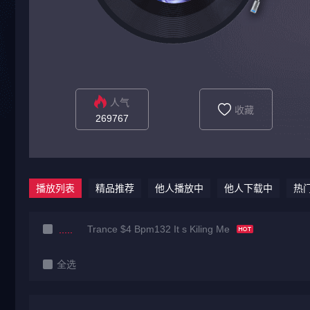
人气
收藏
269767
播放列表
精品推荐
他人播放中
他人下载中
热
Trance $4 Bpm132 It s Kiling Me
全选