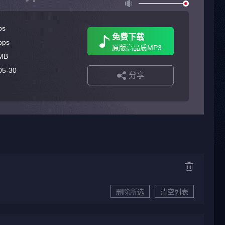
ps
免费下载
bps
原版高品质MP3
MB
05-30
分享
删除所选
清空列表