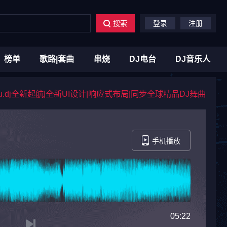
搜索
登录
注册
榜单
歌路|套曲
串烧
DJ电台
DJ音乐人
du.dj全新起航|全新UI设计|响应式布局|同步全球精品DJ舞曲
手机播放
05:22