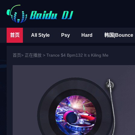
首页
All Style
Psy
Hard
韩国|Bounce
首页
> 正在播放 >
Trance $4 Bpm132 It s Kiling Me