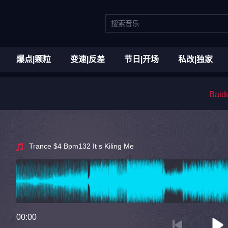
爆点|颗粒
变速|反差
节日|开场
私改|独家
Bai
Trance $4 Bpm132 It s Kiling Me
00:00