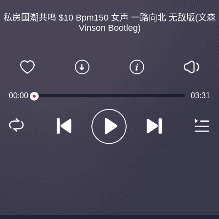
私房国潮共鸣 $10 Bpm150 女声 一路向北 无敌版(文森
Vinson Bootleg)
00:00
03:31