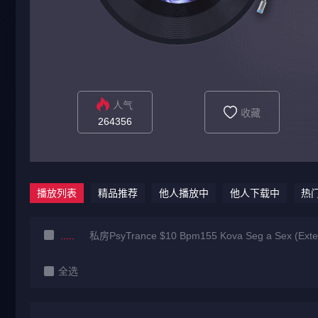
人气
收藏
264356
播放列表
精品推荐
他人播放中
他人下载中
热
私房PsyTrance $10 Bpm155 Kova Seg a Sex (Exte
全选