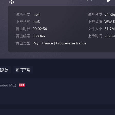
试听格式
mp4
试听音质
64 Kb
下载格式
mp3
下载音质
WAV K
舞曲时长
00:02:54
文件大小
31.7M
舞曲编号
358946
上传时间
2026-
舞曲类型
Psy | Trance | ProgressiveTrance
门播放
热门下载
nded Mix)